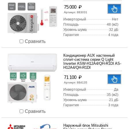
₽
75 000
Артикул:
883031
Инверторный
Нет
Площадь
48 (м2)
Уровень шума
32 дБ
Гарантия
4 года
Сравнить
Кондиционер AUX настенный
сплит-система серии Q Light
Inverter ASW-H12A4/QH-R1DI AS-
H12A4/QH-R1DI
₽
71 100
Артикул:
884135
Инверторный
Да
Площадь
35 (м2)
Уровень шума
21 дБ
Гарантия
3 года
Сравнить
Наружный блок Mitsubishi