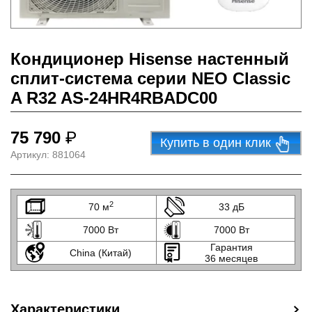
Кондиционер Hisense настенный
сплит-система серии NEO Classic
A R32 AS-24HR4RBADC00
75 790
₽
Купить в один клик
Артикул:
881064
2
70 м
33 дБ
7000 Вт
7000 Вт
Гарантия
China (Китай)
36 месяцев
Характеристики