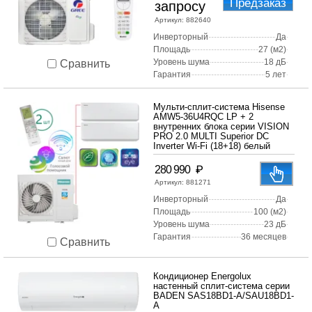
Предзаказ
запросу
Артикул:
882640
Инверторный
Да
Площадь
27 (м2)
Уровень шума
18 дБ
Сравнить
Гарантия
5 лет
Мульти-сплит-система Hisense
AMW5-36U4RQC LP + 2
внутренних блока серии VISION
PRO 2.0 MULTI Superior DC
Inverter Wi-Fi (18+18) белый
₽
280 990
Артикул:
881271
Инверторный
Да
Площадь
100 (м2)
Уровень шума
23 дБ
Гарантия
36 месяцев
Сравнить
Кондиционер Energolux
настенный сплит-система серии
BADEN SAS18BD1-A/SAU18BD1-
A