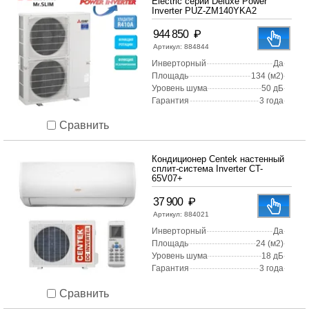
Electric серии Deluxe Power
Inverter PUZ-ZM140YKA2
₽
944 850
Артикул:
884844
Инверторный
Да
Площадь
134 (м2)
Уровень шума
50 дБ
Гарантия
3 года
Сравнить
Кондиционер Centek настенный
сплит-система Inverter CT-
65V07+
₽
37 900
Артикул:
884021
Инверторный
Да
Площадь
24 (м2)
Уровень шума
18 дБ
Гарантия
3 года
Сравнить