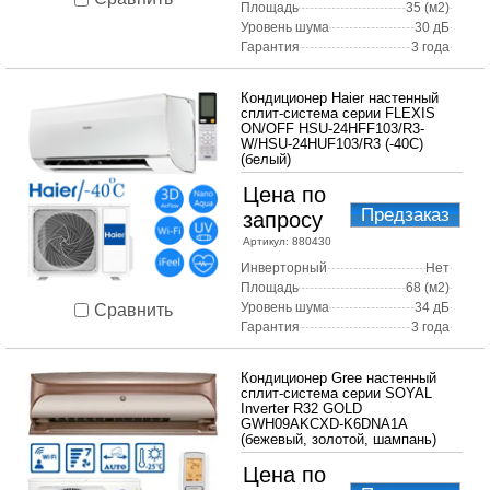
Площадь
35 (м2)
Уровень шума
30 дБ
Гарантия
3 года
Кондиционер Haier настенный
сплит-система серии FLEXIS
ON/OFF HSU-24HFF103/R3-
W/HSU-24HUF103/R3 (-40C)
(белый)
Цена по
Предзаказ
запросу
Артикул:
880430
Инверторный
Нет
Площадь
68 (м2)
Уровень шума
34 дБ
Сравнить
Гарантия
3 года
Кондиционер Gree настенный
сплит-система серии SOYAL
Inverter R32 GOLD
GWH09AKCXD-K6DNA1A
(бежевый, золотой, шампань)
Цена по