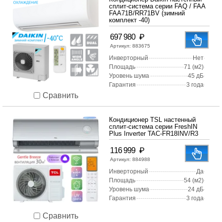
сплит-система серии FAQ / FAA
FAA71B/RR71BV (зимний
комплект -40)
₽
697 980
Артикул:
883675
Инверторный
Нет
Площадь
71 (м2)
Уровень шума
45 дБ
Гарантия
3 года
Сравнить
Кондиционер TSL настенный
сплит-система серии FreshIN
Plus Inverter TAC-FR18INV/R3
₽
116 999
Артикул:
884988
Инверторный
Да
Площадь
54 (м2)
Уровень шума
24 дБ
Гарантия
3 года
Сравнить