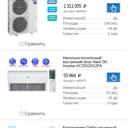
₽
1 311 055
Артикул:
884845
Инверторный
Да
Площадь
190 (м2)
Уровень шума
59 дБ
Гарантия
3 года
Сравнить
Напольно-потолочный
внутренний блок Haier DC-
Inverter AC25S2SG2FA
₽
55 994
Артикул:
880557
Инверторный
Да
Площадь
25 (м2)
Уровень шума
26 дБ
Гарантия
3 года
Сравнить
Кондиционер Daikin настенный