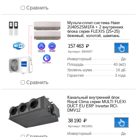
Сравнить
Мульти-сплит-система Haier
2U40S2SM1FA + 2 внутренних
блока серии FLEXIS (25+25)
бежевый, золотой, шампань
₽
157 463
Артикул:
880697
Инверторный
Да
Площадь
40 (м2)
Уровень шума
16 дБ
Гарантия
3 года
Сравнить
Канальный внутренний блок
Royal Clima серии MULTI FLEXI
DUCT EU ERP Inverter RCI-
DMV12
₽
38 190
Артикул:
881981
Инверторный
Да
Сравнить