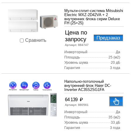
Мульти-сплит-система Mitsubishi
Electric MXZ-2D42VA + 2
внутренних блока серии Deluxe
FH (25+25)
Цена по
Предзаказ
запросу
Сравнить
Артикул:
884747
Инверторный
Да
Площадь
25 (м2)
Уровень шума
20 дБ
Гарантия
3 года
Напольно-потолочный
внутренний блок Haier DC-
Inverter AC35S2SG1FA
₽
64 139
Артикул:
880561
Инверторный
Да
Площадь
35 (м2)
Уровень шума
33 дБ
Гарантия
3 года