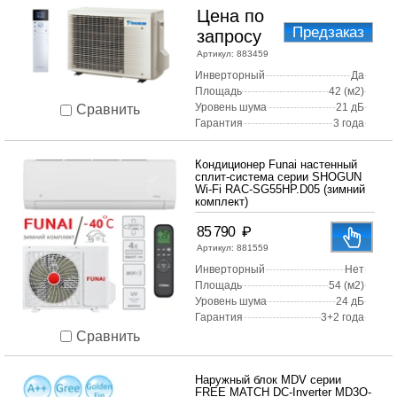
Цена по
Предзаказ
запросу
Артикул:
883459
Инверторный
Да
Площадь
42 (м2)
Уровень шума
21 дБ
Сравнить
Гарантия
3 года
Кондиционер Funai настенный
сплит-система серии SHOGUN
Wi-Fi RAC-SG55HP.D05 (зимний
комплект)
₽
85 790
Артикул:
881559
Инверторный
Нет
Площадь
54 (м2)
Уровень шума
24 дБ
Гарантия
3+2 года
Сравнить
Наружный блок MDV серии
FREE MATCH DC-Inverter MD3O-