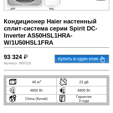
Кондиционер Haier настенный
сплит-система серии Spirit DC-
Inverter AS50HSL1HRA-
W/1U50HSL1FRA
93 324
₽
Купить в один клик
Артикул:
880318
2
48 м
23 дБ
4800 Вт
4800 Вт
Гарантия
China (Китай)
3 года