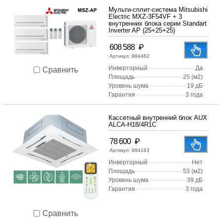
Мульти-сплит-система Mitsubishi
Electric MXZ-3F54VF + 3
внутренних блока серии Standart
Inverter AP (25+25+25)
₽
608 588
Артикул:
884462
Инверторный
Да
Сравнить
Площадь
25 (м2)
Уровень шума
19 дБ
Гарантия
3 года
Кассетный внутренний блок AUX
ALCA-H18/4R1С
₽
78 600
Артикул:
884183
Инверторный
Нет
Площадь
53 (м2)
Уровень шума
39 дБ
Гарантия
3 года
Сравнить