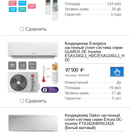
Площадь
134 (м2)
Уровень шума
36 дБ
Гарантия
3 года
Сравнить
Кондиционер Energolux
настенный сплит-система серии
GLARUS DC Inverter
ESAS24GL1_HDC/ESAU24GL1_H
DC
₽
97 500
Артикул:
883009
Инверторный
Да
Площадь
76 (м2)
Уровень шума
27 дБ
Гарантия
5 лет
Сравнить
Кондиционер Daikin настенный
сплит-система серии Emura DC-
Inverter FTXJ42AW/RXJ42A
(Белый матовый)