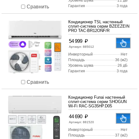
Уровень шума
21 дБ
Гарантия
3 года
Сравнить
Кондиционер TSL настенный
сплит-система серии BZEEZEIN
PRO TAC-BR12ONF/R
₽
54 999
Артикул:
885012
Инверторный
Нет
Площадь
36 (м2)
Уровень шума
26 дБ
Гарантия
3 года
Сравнить
Кондиционер Funai настенный
сплит-система серии SHOGUN
Wi-Fi RAC-SG35HP.D05
₽
44 690
Артикул:
881520
Инверторный
Нет
Площадь
37 (м2)