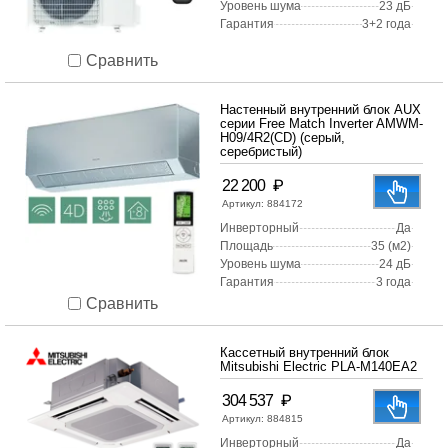
Уровень шума
23 дБ
Гарантия
3+2 года
Сравнить
Настенный внутренний блок AUX
серии Free Match Inverter AMWM-
H09/4R2(CD) (серый,
серебристый)
₽
22 200
Артикул:
884172
Инверторный
Да
Площадь
35 (м2)
Уровень шума
24 дБ
Гарантия
3 года
Сравнить
Кассетный внутренний блок
Mitsubishi Electric PLA-M140EA2
₽
304 537
Артикул:
884815
Инверторный
Да