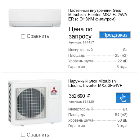
Настенный внутренний блок
Mitsubishi Electric MSZ-HJ25VA
ER (с ЭНЗИМ фильтром)
Цена по
Предзаказ
запросу
Сравнить
Артикул:
884417
Инверторный
Да
Площадь
25 (м2)
Уровень шума
22 дБ
Гарантия
3 года
Наружный блок Mitsubishi
Electric Inverter MXZ-3F54VF
₽
352 690
Артикул:
884325
Инверторный
Да
Площадь
54 (м2)
Уровень шума
53 дБ
Гарантия
3 года
Сравнить