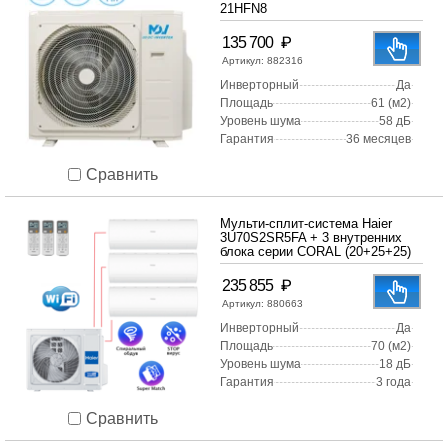
21HFN8
₽
135 700
Артикул:
882316
Инверторный
Да
Площадь
61 (м2)
Уровень шума
58 дБ
Гарантия
36 месяцев
Сравнить
Мульти-сплит-система Haier
3U70S2SR5FA + 3 внутренних
блока серии CORAL (20+25+25)
₽
235 855
Артикул:
880663
Инверторный
Да
Площадь
70 (м2)
Уровень шума
18 дБ
Гарантия
3 года
Сравнить