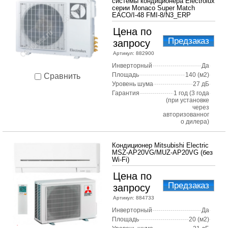
системы кондиционера Electrolux
серии Monaco Super Match
EACO/I-48 FMI-8/N3_ERP
Цена по
Предзаказ
запросу
Артикул:
882900
Инверторный
Да
Площадь
140 (м2)
Сравнить
Уровень шума
27 дБ
Гарантия
1 год (3 года
(при установке
через
авторизованног
о дилера)
Кондиционер Mitsubishi Electric
MSZ-AP20VG/MUZ-AP20VG (без
Wi-Fi)
Цена по
Предзаказ
запросу
Артикул:
884733
Инверторный
Да
Площадь
20 (м2)