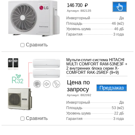
₽
146 700
Артикул:
882135
Инверторный
Да
Площадь
46 (м2)
Уровень шума
46 дБ
Гарантия
3 года
Сравнить
Мульти-сплит-система HITACHI
MULTI COMFORT RAM-53NE3F +
2 внутренних блока серии X-
COMFORT RAK-25REF (9+9)
Цена по
Предзаказ
запросу
Артикул:
882092
Инверторный
Да
Площадь
53 (м2)
Уровень шума
22 дБ
Сравнить
Гарантия
3 года