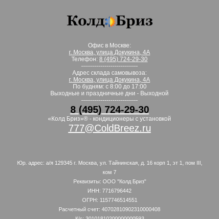
Офис в Москве:
г. Москва, улица Докукина, 4А
Телефон:
8 (495) 724-29-30
-----------------------------
Адрес склада самовывоза:
г. Москва, улица Докукина, 4А
По будням: с 8:00 до 17:00
Выходные и праздничные дни - Выходной
-----------------------------
8 (495) 724-29-30
«Колд Бриз»® - кондиционеры с установкой
777@ColdBreez.ru
Юр. адрес: а/я 129345 г. Москва, ул. Тайнинская, д. 16 корп 1, эт 1, пом III,
ком 7
Реквизиты: ООО "Колд Бриз"
ИНН: 7716796442
ОГРН: 1157746514551
Расчетный счет: 40702810902310000408
К/с: 30101810200000000593