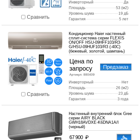
Инверторный
Да
Площадь
53 (м2)
Уровень шума
19 дБ
Сравнить
Гарантия
5 лет
Кондиционер Haier настенный
сплит-система серии FLEXIS
ON/OFF HSU-09HFF103/R3-
G/HSU-09HUF103/R3 (-40С)
(бежевый, золотой, шампань)
Цена по
Предзаказ
запросу
Артикул:
880409
Инверторный
Нет
Площадь
26 (м2)
Уровень шума
23 дБ
Сравнить
Гарантия
3 года
Настенный внутренний блок Gree
серии AIRY BLACK
GWH18AVDXE-K6DNA1A/I
(черный)
₽
67 900