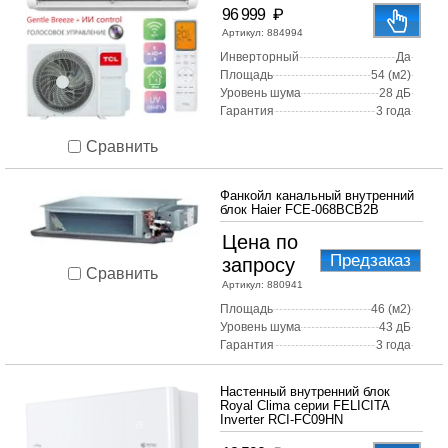
₽
96 999
Артикул:
884994
Инверторный
Да
Площадь
54 (м2)
Уровень шума
28 дБ
Гарантия
3 года
Сравнить
Фанкойл канальный внутренний
блок Haier FCE-068BCB2B
Цена по
Предзаказ
запросу
Сравнить
Артикул:
880941
Площадь
46 (м2)
Уровень шума
43 дБ
Гарантия
3 года
Настенный внутренний блок
Royal Clima серии FELICITA
Inverter RCI-FС09HN