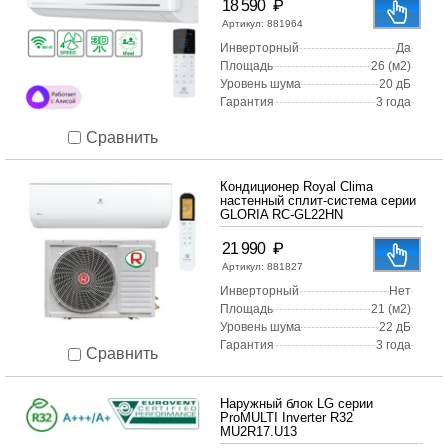
₽
18 590
Артикул:
881964
Инверторный
Да
Площадь
26 (м2)
Уровень шума
20 дБ
Гарантия
3 года
Сравнить
Кондиционер Royal Clima
настенный сплит-система серии
GLORIA RC-GL22HN
₽
21 990
Артикул:
881827
Инверторный
Нет
Площадь
21 (м2)
Уровень шума
22 дБ
Гарантия
3 года
Сравнить
Наружный блок LG серии
ProMULTI Inverter R32
MU2R17.U13