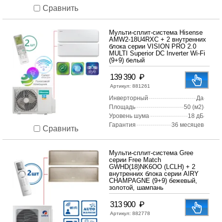
Сравнить
Мульти-сплит-система Hisense
AMW2-18U4RXC + 2 внутренних
блока серии VISION PRO 2.0
MULTI Superior DC Inverter Wi-Fi
(9+9) белый
₽
139 390
Артикул:
881261
Инверторный
Да
Площадь
50 (м2)
Уровень шума
18 дБ
Гарантия
36 месяцев
Сравнить
Мульти-сплит-система Gree
серии Free Match
GWHD(18)NK6OO (LCLH) + 2
внутренних блока серии AIRY
CHAMPAGNE (9+9) бежевый,
золотой, шампань
₽
313 900
Артикул:
882778