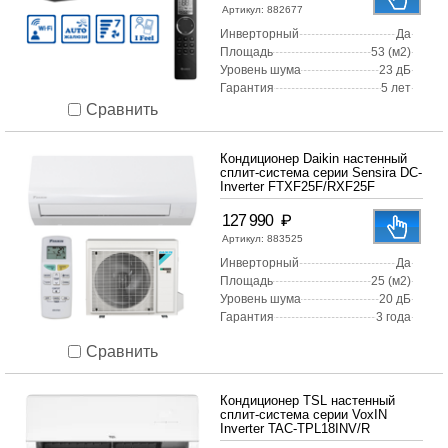
Артикул:
882677
Инверторный
Да
Площадь
53 (м2)
Уровень шума
23 дБ
Гарантия
5 лет
Сравнить
Кондиционер Daikin настенный
сплит-система серии Sensira DC-
Inverter FTXF25F/RXF25F
₽
127 990
Артикул:
883525
Инверторный
Да
Площадь
25 (м2)
Уровень шума
20 дБ
Гарантия
3 года
Сравнить
Кондиционер TSL настенный
сплит-система серии VoxIN
Inverter TAC-TPL18INV/R