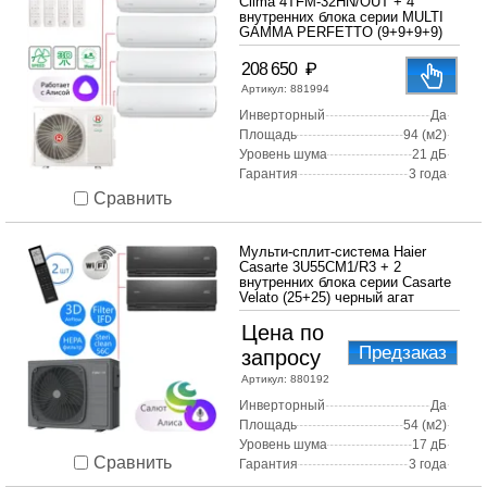
Clima 4TFM-32HN/OUT + 4
внутренних блока серии MULTI
GAMMA PERFETTO (9+9+9+9)
₽
208 650
Артикул:
881994
Инверторный
Да
Площадь
94 (м2)
Уровень шума
21 дБ
Гарантия
3 года
Сравнить
Мульти-сплит-система Haier
Casarte 3U55CM1/R3 + 2
внутренних блока серии Casarte
Velato (25+25) черный агат
Цена по
Предзаказ
запросу
Артикул:
880192
Инверторный
Да
Площадь
54 (м2)
Уровень шума
17 дБ
Сравнить
Гарантия
3 года