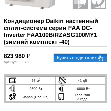
Кондиционер Daikin настенный
сплит-система серии FAA DC-
Inverter FAA100B/RZASG100MY1
(зимний комплект -40)
823 980
₽
Купить в один клик
Артикул:
883780
2
95 м
41 дБ
9500 Вт
10800 Вт
Гарантия
Japan (Япония)
3 года