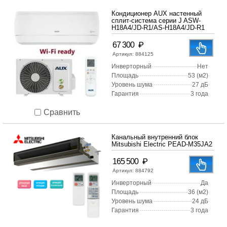
Кондиционер AUX настенный
сплит-система серии J ASW-
H18A4/JD-R1/AS-H18A4/JD-R1
₽
67 300
Артикул:
884125
Инверторный
Нет
Площадь
53 (м2)
Уровень шума
27 дБ
Гарантия
3 года
Сравнить
Канальный внутренний блок
Mitsubishi Electric PEAD-M35JA2
₽
165 500
Артикул:
884792
Инверторный
Да
Площадь
36 (м2)
Уровень шума
24 дБ
Гарантия
3 года