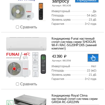
запросу
Артикул:
881436
Инверторный
Да
Площадь
54 (м2)
Уровень шума
23 дБ
Гарантия
3+2 года
Сравнить
Кондиционер Funai настенный
сплит-система серии SHOGUN
Wi-Fi RAC-SG20HP.D05 (зимний
комплект)
₽
43 390
Артикул:
881556
Инверторный
Нет
Площадь
22 (м2)
Уровень шума
21 дБ
Гарантия
3+2 года
Сравнить
Кондиционер Royal Clima
настенный сплит-система серии
GRIDA RC-GR22HN