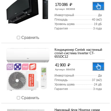
₽
170 086
Артикул:
883868
Инверторный
Да
Площадь
40 (м2)
Уровень шума
19 дБ
Гарантия
3 года
Сравнить
Кондиционер Centek настенный
сплит-система Inverter CT-
65SDC12
₽
41 900
Артикул:
884056
Инверторный
Да
Площадь
37 (м2)
Уровень шума
24 дБ
Гарантия
3 года
Сравнить
Наружный блок Hisense серии