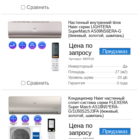
Сравнить
Настенный внутренний блок
Haier серии LIGHTERA
SuperMatch AS09NS6ERA-G
(бежевый, золотой, шампань)
Цена по
Предзаказ
запросу
Артикул:
880516
Инверторный
Да
Площадь
27 (м2)
Уровень шума
20 дБ
Сравнить
Гарантия
3 года
Кондиционер Haier настенный
сплит-система серии FLEXERA
Super Match AS18NS*ERA-
G/1U50S2SJ3FA (бежевый,
золотой, шампань)
Цена по
Предзаказ
запросу
Артикул:
880459