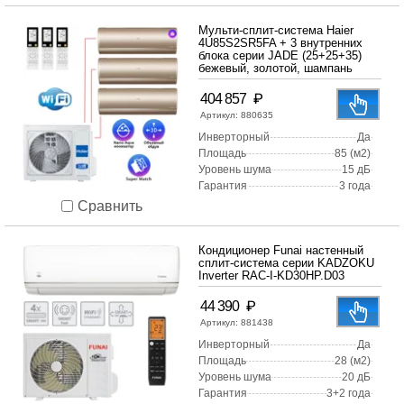
Мульти-сплит-система Haier
4U85S2SR5FA + 3 внутренних
блока серии JADE (25+25+35)
бежевый, золотой, шампань
₽
404 857
Артикул:
880635
Инверторный
Да
Площадь
85 (м2)
Уровень шума
15 дБ
Гарантия
3 года
Сравнить
Кондиционер Funai настенный
сплит-система серии KADZOKU
Inverter RAC-I-KD30HP.D03
₽
44 390
Артикул:
881438
Инверторный
Да
Площадь
28 (м2)
Уровень шума
20 дБ
Гарантия
3+2 года