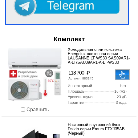
Комплект
Холодильная сплит-система
Energolux настенная серии
LAUSANNE LT WS30 SAS09AR1-
A-LT/SAU09AR1-A-LT-WS30
₽
118 700
Артикул:
883145
Инверторный
Нет
Площадь
16 (м2)
Уровень шума
23 дБ
Гарантия
3 года
Сравнить
Настенный внутренний блок
Daikin серии Emura FTXJ35AB
(Черный)