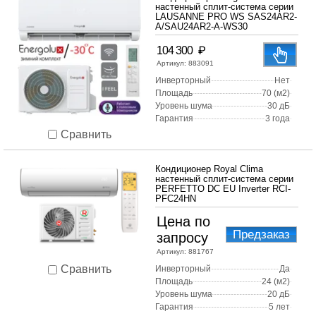
настенный сплит-система серии
LAUSANNE PRO WS SAS24AR2-
A/SAU24AR2-A-WS30
₽
104 300
Артикул:
883091
Инверторный
Нет
Площадь
70 (м2)
Уровень шума
30 дБ
Гарантия
3 года
Сравнить
Кондиционер Royal Clima
настенный сплит-система серии
PERFETTO DC EU Inverter RCI-
PFC24HN
Цена по
Предзаказ
запросу
Артикул:
881767
Сравнить
Инверторный
Да
Площадь
24 (м2)
Уровень шума
20 дБ
Гарантия
5 лет