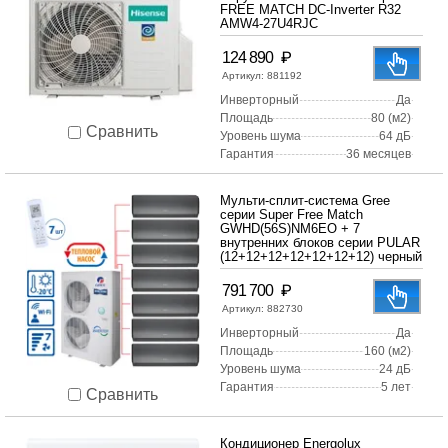
FREE MATCH DC-Inverter R32
AMW4-27U4RJC
₽
124 890
Артикул:
881192
Инверторный
Да
Площадь
80 (м2)
Сравнить
Уровень шума
64 дБ
Гарантия
36 месяцев
Мульти-сплит-система Gree
серии Super Free Match
GWHD(56S)NM6EO + 7
внутренних блоков серии PULAR
(12+12+12+12+12+12+12) черный
₽
791 700
Артикул:
882730
Инверторный
Да
Площадь
160 (м2)
Уровень шума
24 дБ
Гарантия
5 лет
Сравнить
Кондиционер Energolux