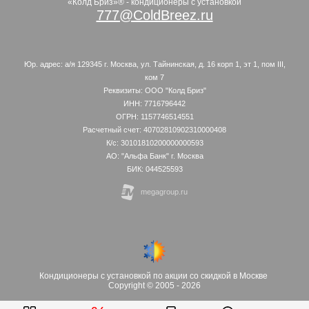
«Колд Бриз»® - кондиционеры с установкой
777@ColdBreez.ru
Юр. адрес: а/я 129345 г. Москва, ул. Тайнинская, д. 16 корп 1, эт 1, пом III,
ком 7
Реквизиты: ООО "Колд Бриз"
ИНН: 7716796442
ОГРН: 1157746514551
Расчетный счет: 40702810902310000408
К/с: 30101810200000000593
АО: "Альфа Банк" г. Москва
БИК: 044525593
Кондиционеры с установкой по акции со скидкой в Москве
Copyright © 2005 -
2026