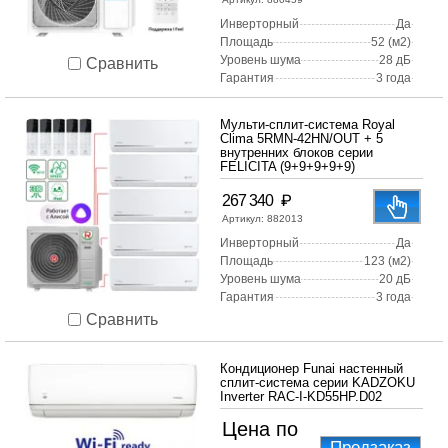
Инверторный
Да
Площадь
52 (м2)
Уровень шума
28 дБ
Сравнить
Гарантия
3 года
Мульти-сплит-система Royal
Clima 5RMN-42HN/OUT + 5
внутренних блоков серии
FELICITA (9+9+9+9+9)
₽
267 340
Артикул:
882013
Инверторный
Да
Площадь
123 (м2)
Уровень шума
20 дБ
Гарантия
3 года
Сравнить
Кондиционер Funai настенный
сплит-система серии KADZOKU
Inverter RAC-I-KD55HP.D02
Цена по
Предзаказ