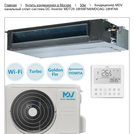
Главная
\
Купить кондиционер в Москве
\
50м
\
Кондиционер MDV
канальный сплит-система DC-Inverter MDT2II-18HWFN8/MDOAG-18HFN8