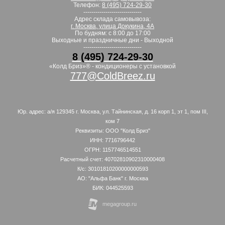
Телефон:
8 (495) 724-29-30
-----------------------------
Адрес склада самовывоза:
г. Москва, улица Докукина, 4А
По будням: с 8:00 до 17:00
Выходные и праздничные дни - Выходной
-----------------------------
8 (495) 724-29-30
«Колд Бриз»® - кондиционеры с установкой
777@ColdBreez.ru
Юр. адрес: а/я 129345 г. Москва, ул. Тайнинская, д. 16 корп 1, эт 1, пом III,
ком 7
Реквизиты: ООО "Колд Бриз"
ИНН: 7716796442
ОГРН: 1157746514551
Расчетный счет: 40702810902310000408
К/с: 30101810200000000593
АО: "Альфа Банк" г. Москва
БИК: 044525593