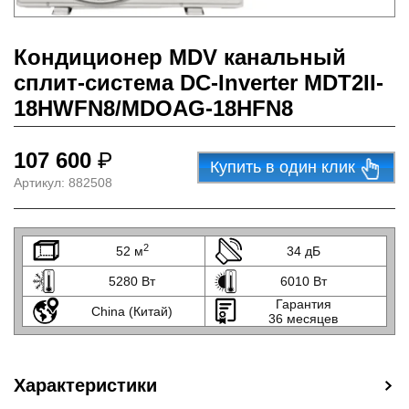
Кондиционер MDV канальный
сплит-система DC-Inverter MDT2II-
18HWFN8/MDOAG-18HFN8
107 600
₽
Купить в один клик
Артикул:
882508
2
52 м
34 дБ
5280 Вт
6010 Вт
Гарантия
China (Китай)
36 месяцев
Характеристики