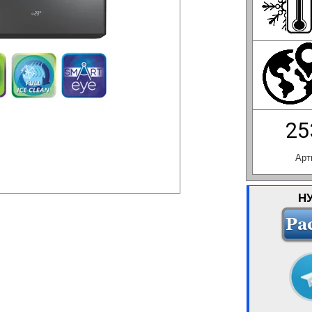
25
Арт
Н