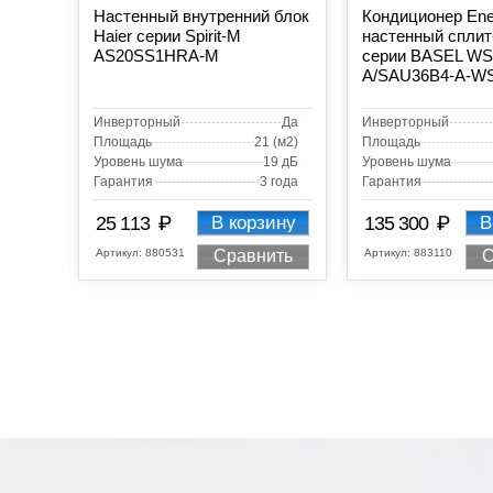
Настенный внутренний блок
Кондиционер Ene
Haier серии Spirit-M
настенный сплит
AS20SS1HRA-M
серии BASEL WS
A/SAU36B4-A-W
Инверторный
Да
Инверторный
Площадь
21 (м2)
Площадь
Уровень шума
19 дБ
Уровень шума
Гарантия
3 года
Гарантия
₽
₽
25 113
В корзину
135 300
В
Артикул:
880531
Артикул:
883110
Сравнить
С