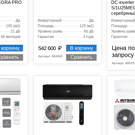
TEGRA PRO
DC-inverte
S/1U25MEC
серебряны
Да
Инверторный
Да
Инверторный
105 (м2)
Площадь
125 (м2)
Площадь
21 дБ
Уровень шума
60 дБ
Уровень шум
36 месяцев
Гарантия
3 года
Гарантия
Цена по
₽
 корзину
542 600
В корзину
запросу
Артикул:
884940
равнить
Сравнить
Артикул:
88025