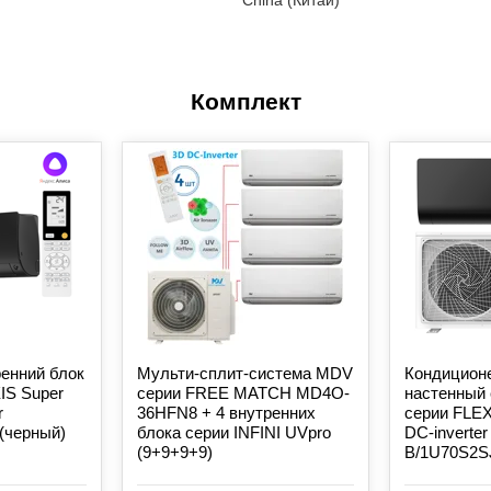
China (Китай)
Комплект
енний блок
Мульти-сплит-система MDV
Кондиционе
IS Super
серии FREE MATCH MD4O-
настенный 
r
36HFN8 + 4 внутренних
серии FLEX
(черный)
блока серии INFINI UVpro
DC-inverte
(9+9+9+9)
B/1U70S2S