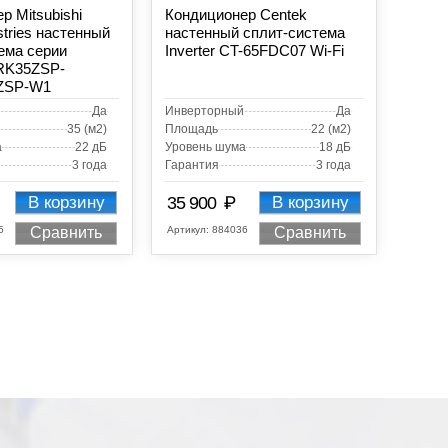
р Mitsubishi
Кондиционер Centek
stries настенный
настенный сплит-система
ема серии
Inverter CT-65FDC07 Wi-Fi
SRK35ZSP-
ZSP-W1
Да
Инверторный
Да
35 (м2)
Площадь
22 (м2)
а
22 дБ
Уровень шума
18 дБ
3 года
Гарантия
3 года
₽
В корзину
35 900
В корзину
5
Артикул:
884036
Сравнить
Сравнить