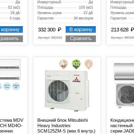
Да
Инверторный
Да
Инверторный
52 (м2)
Площадь
105 (м2)
Площадь
28 дБ
Уровень шума
22 дБ
Уровень шум
3 года
Гарантия
36 месяцев
Гарантия
₽
₽
 корзину
332 300
В корзину
213 628
Артикул:
882402
Артикул:
88026
равнить
Сравнить
истема MDV
Внешний блок Mitsubishi
Кондиционе
TCH MD4O-
Heavy Industries
настенный 
ренних
SCM125ZМ-S (мах 6 внутр.)
серии JADE