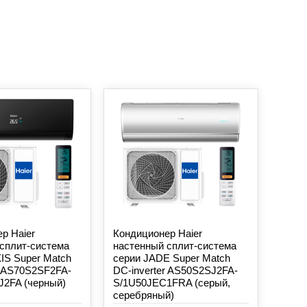
р Haier
Кондиционер Haier
сплит-система
настенный сплит-система
IS Super Match
серии JADE Super Match
r AS70S2SF2FA-
DC-inverter AS50S2SJ2FA-
J2FA (черный)
S/1U50JEC1FRA (серый,
серебряный)