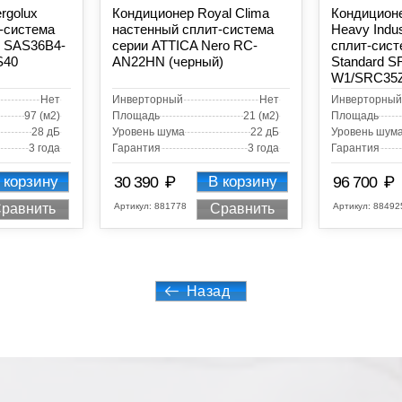
rgolux
Кондиционер Royal Clima
Кондиционе
-система
настенный сплит-система
Heavy Indu
 SAS36B4-
серии ATTICA Nero RC-
сплит-сист
S40
AN22HN (черный)
Standard 
W1/SRC35
Нет
Инверторный
Нет
Инверторный
97 (м2)
Площадь
21 (м2)
Площадь
28 дБ
Уровень шума
22 дБ
Уровень шум
3 года
Гарантия
3 года
Гарантия
₽
₽
 корзину
30 390
В корзину
96 700
Артикул:
881778
Артикул:
88492
равнить
Сравнить
Назад