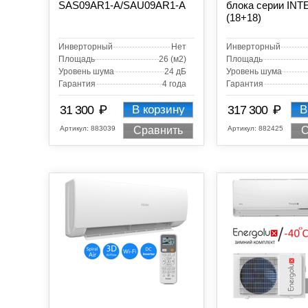
SAS09AR1-A/SAU09AR1-A
блока серии IN
(18+18)
Инверторный
Нет
Инверторный
Площадь
26 (м2)
Площадь
Уровень шума
24 дБ
Уровень шума
Гарантия
4 года
Гарантия
₽
₽
31 300
В корзину
317 300
В
Артикул:
883039
Артикул:
882425
Сравнить
С