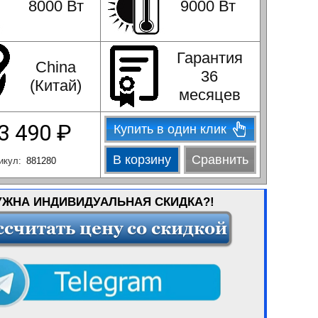
8000 Вт
9000 Вт
Гарантия
China
36
(Китай)
месяцев
3 490
₽
Купить в один клик
В корзину
Сравнить
икул:
881280
УЖНА ИНДИВИДУАЛЬНАЯ СКИДКА?!