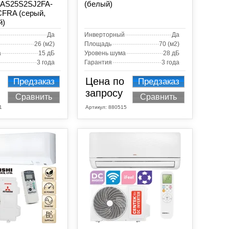
r AS25S2SJ2FA-
(белый)
FRA (серый,
й)
Да
Инверторный
Да
26 (м2)
Площадь
70 (м2)
а
15 дБ
Уровень шума
28 дБ
3 года
Гарантия
3 года
Цена по
Предзаказ
Предзаказ
запросу
Сравнить
Сравнить
1
Артикул:
880515