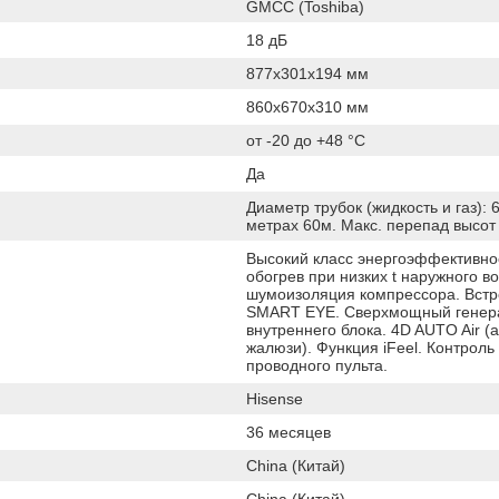
GMCC (Toshiba)
18 дБ
877x301x194 мм
860x670x310 мм
от -20 до +48 °C
Да
Диаметр трубок (жидкость и газ): 6,
метрах 60м. Макс. перепад высот
Высокий класс энергоэффективно
обогрев при низких t наружного 
шумоизоляция компрессора. Встро
SMART EYE. Сверхмощный генерат
внутреннего блока. 4D AUTO Air 
жалюзи). Функция iFeel. Контрол
проводного пульта.
Hisense
36 месяцев
China (Китай)