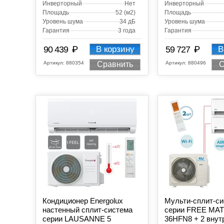
Инверторный
Нет
Инверторный
Площадь
52 (м2)
Площадь
Уровень шума
34 дБ
Уровень шума
Гарантия
3 года
Гарантия
₽
₽
90 439
В корзину
59 727
В
Артикул:
880354
Артикул:
880496
Сравнить
С
Кондиционер Energolux
Мульти-сплит-с
настенный сплит-система
серии FREE MA
серии LAUSANNE 5
36HFN8 + 2 внут