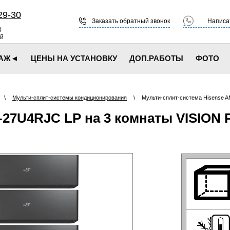
29-30
Заказать обратный звонок
Написат
0
ой
ДАЖ◄
ЦЕНЫ НА УСТАНОВКУ
ДОП.РАБОТЫ
ФОТО
\
Мульти-сплит-системы кондиционирования
\
Мульти-сплит-система Hisense 
27U4RJC LP на 3 комнаты VISION 