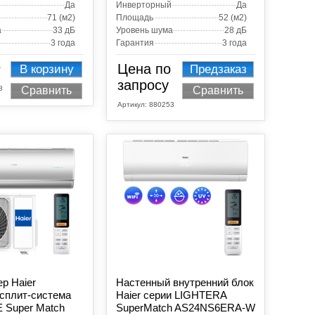
Да
Инверторный
Да
71 (м2)
Площадь
52 (м2)
а
33 дБ
Уровень шума
28 дБ
3 года
Гарантия
3 года
Цена по
В корзину
Предзаказ
запросу
8
Сравнить
Сравнить
Артикул:
880253
р Haier
Настенный внутренний блок
сплит-система
Haier серии LIGHTERA
 Super Match
SuperMatch AS24NS6ERA-W