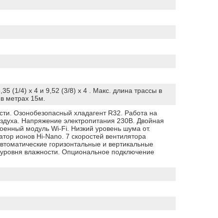
35 (1/4) x 4 и 9,52 (3/8) x 4 . Макс. длина трассы в
 в метрах 15м.
сти. Озонобезопасный хладагент R32. Работа на
воздуха. Напряжение электропитания 230В. Двойная
енный модуль Wi-Fi. Низкий уровень шума от.
ор ионов Hi-Nano. 7 скоростей вентилятора
(автоматические горизонтальные и вертикальные
ь уровня влажности. Опциональное подключение