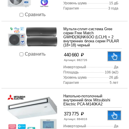
Уровень шума
15 дБ
Гарантия
3 года
Сравнить
Мульти-сплит-система Gree
серии Free Match
GWHD(36)NK6OO (LCLH) + 2
внутренних блока серии PULAR
(18+18) черный
Сравнить
₽
440 660
Артикул:
882726
Инверторный
Да
Площадь
106 (м2)
Уровень шума
26 дБ
Гарантия
5 лет
Напольно-потолочный
внутренний блок Mitsubishi
Electric PCA-M140KA2
₽
373 775
Артикул:
884816
Инверторный
Да