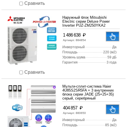
Сравнить
Наружный блок Mitsubishi
Electric серии Deluxe Power
Inverter PUZ-ZM250YKA2
₽
1 486 638
Артикул:
884854
Инверторный
Да
Площадь
220 (м2)
Уровень шума
59 дБ
Гарантия
3 года
Сравнить
Мульти-сплит-система Haier
4U85S2SR5FA + 3 внутренних
блока серии JADE (25+25+35)
серый, серебряный
₽
404 857
Артикул:
880650
Инверторный
Да
Площадь
85 (м2)