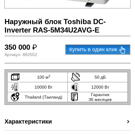
Наружный блок Toshiba DC-
Inverter RAS-5M34U2AVG-E
350 000
₽
Купить в один клик
Артикул:
882552
2
100 м
50 дБ
10000 Вт
12000 Вт
Гарантия
Thailand (Таиланд)
36 месяцев
Характеристики