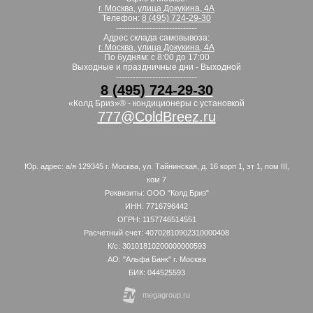
г. Москва, улица Докукина, 4А
Телефон:
8 (495) 724-29-30
-----------------------------
Адрес склада самовывоза:
г. Москва, улица Докукина, 4А
По будням: с 8:00 до 17:00
Выходные и праздничные дни - Выходной
-----------------------------
8 (495) 724-29-30
«Колд Бриз»® - кондиционеры с установкой
777@ColdBreez.ru
Юр. адрес: а/я 129345 г. Москва, ул. Тайнинская, д. 16 корп 1, эт 1, пом III,
ком 7
Реквизиты: ООО "Колд Бриз"
ИНН: 7716796442
ОГРН: 1157746514551
Расчетный счет: 40702810902310000408
К/с: 30101810200000000593
АО: "Альфа Банк" г. Москва
БИК: 044525593