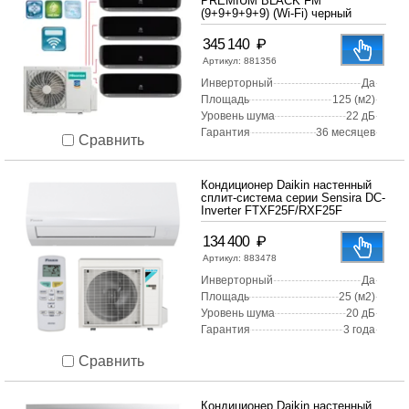
PREMIUM BLACK FM
(9+9+9+9+9) (Wi-Fi) черный
₽
345 140
Артикул:
881356
Инверторный
Да
Площадь
125 (м2)
Уровень шума
22 дБ
Гарантия
36 месяцев
Сравнить
Кондиционер Daikin настенный
сплит-система серии Sensira DC-
Inverter FTXF25F/RXF25F
₽
134 400
Артикул:
883478
Инверторный
Да
Площадь
25 (м2)
Уровень шума
20 дБ
Гарантия
3 года
Сравнить
Кондиционер Daikin настенный