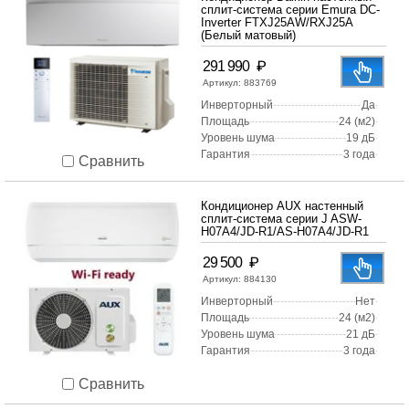
сплит-система серии Emura DC-
Inverter FTXJ25AW/RXJ25A
(Белый матовый)
₽
291 990
Артикул:
883769
Инверторный
Да
Площадь
24 (м2)
Уровень шума
19 дБ
Гарантия
3 года
Сравнить
Кондиционер AUX настенный
сплит-система серии J ASW-
H07A4/JD-R1/AS-H07A4/JD-R1
₽
29 500
Артикул:
884130
Инверторный
Нет
Площадь
24 (м2)
Уровень шума
21 дБ
Гарантия
3 года
Сравнить