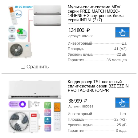
Мульти-сплит-система MDV
серии FREE MATCH MD2O-
14HFN8 + 2 внутренних блока
серии INFINI (7+7)
₽
134 800
Артикул:
882388
Инверторный
Да
Площадь
41 (м2)
Уровень шума
22 дБ
Гарантия
36 месяцев
Сравнить
Кондиционер TSL настенный
сплит-система серии BZEEZEIN
PRO TAC-BR07ONF/R
₽
38 999
Артикул:
885018
Инверторный
Нет
Площадь
22 (м2)
Уровень шума
25 дБ
Гарантия
3 года