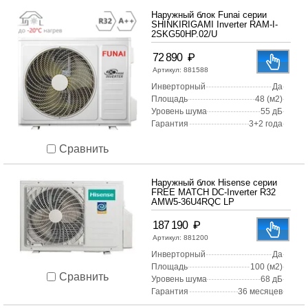
Наружный блок Funai серии
SHINKIRIGAMI Inverter RAM-I-
2SKG50HP.02/U
₽
72 890
Артикул:
881588
Инверторный
Да
Площадь
48 (м2)
Уровень шума
55 дБ
Гарантия
3+2 года
Сравнить
Наружный блок Hisense серии
FREE MATCH DC-Inverter R32
AMW5-36U4RQC LP
₽
187 190
Артикул:
881200
Инверторный
Да
Площадь
100 (м2)
Сравнить
Уровень шума
68 дБ
Гарантия
36 месяцев