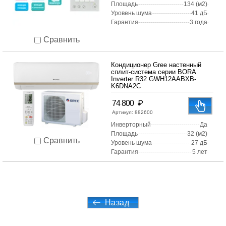
Площадь
134 (м2)
Уровень шума
41 дБ
Гарантия
3 года
Сравнить
Кондиционер Gree настенный
сплит-система серии BORA
Inverter R32 GWH12AABXB-
K6DNA2C
₽
74 800
Артикул:
882600
Инверторный
Да
Площадь
32 (м2)
Сравнить
Уровень шума
27 дБ
Гарантия
5 лет
Назад