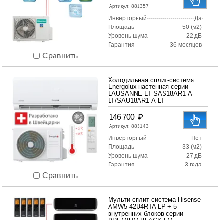
Артикул:
881357
Инверторный
Да
Площадь
50 (м2)
Уровень шума
22 дБ
Гарантия
36 месяцев
Сравнить
Холодильная сплит-система
Energolux настенная серии
LAUSANNE LT SAS18AR1-A-
LT/SAU18AR1-A-LT
₽
146 700
Артикул:
883143
Инверторный
Нет
Площадь
33 (м2)
Уровень шума
27 дБ
Гарантия
3 года
Сравнить
Мульти-сплит-система Hisense
AMW5-42U4RTA LP + 5
внутренних блоков серии