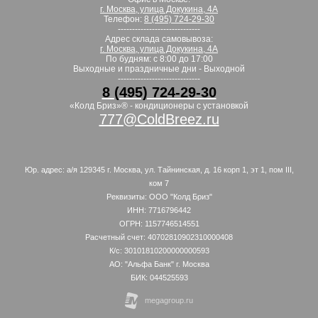
г. Москва, улица Докукина, 4А
Телефон:
8 (495) 724-29-30
-----------------------------
Адрес склада самовывоза:
г. Москва, улица Докукина, 4А
По будням: с 8:00 до 17:00
Выходные и праздничные дни - Выходной
-----------------------------
8 (495) 724-29-30
«Колд Бриз»® - кондиционеры с установкой
777@ColdBreez.ru
Юр. адрес: а/я 129345 г. Москва, ул. Тайнинская, д. 16 корп 1, эт 1, пом III,
ком 7
Реквизиты: ООО "Колд Бриз"
ИНН: 7716796442
ОГРН: 1157746514551
Расчетный счет: 40702810902310000408
К/с: 30101810200000000593
АО: "Альфа Банк" г. Москва
БИК: 044525593