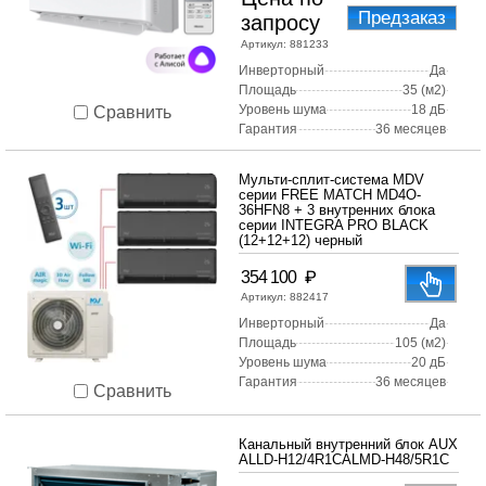
Предзаказ
запросу
Артикул:
881233
Инверторный
Да
Площадь
35 (м2)
Уровень шума
18 дБ
Сравнить
Гарантия
36 месяцев
Мульти-сплит-система MDV
серии FREE MATCH MD4O-
36HFN8 + 3 внутренних блока
серии INTEGRA PRO BLACK
(12+12+12) черный
₽
354 100
Артикул:
882417
Инверторный
Да
Площадь
105 (м2)
Уровень шума
20 дБ
Гарантия
36 месяцев
Сравнить
Канальный внутренний блок AUX
ALLD-H12/4R1CALMD-H48/5R1C