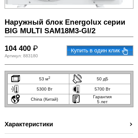
Наружный блок Energolux серии
BIG MULTI SAM18M3-GI/2
104 400
₽
Купить в один клик
Артикул:
883180
2
53 м
50 дБ
5300 Вт
5700 Вт
Гарантия
China (Китай)
5 лет
Характеристики