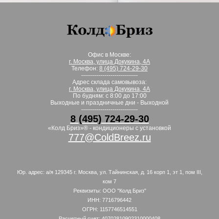
Офис в Москве:
г. Москва, улица Докукина, 4А
Телефон:
8 (495) 724-29-30
-----------------------------
Адрес склада самовывоза:
г. Москва, улица Докукина, 4А
По будням: с 8:00 до 17:00
Выходные и праздничные дни - Выходной
-----------------------------
8 (495) 724-29-30
«Колд Бриз»® - кондиционеры с установкой
777@ColdBreez.ru
Юр. адрес: а/я 129345 г. Москва, ул. Тайнинская, д. 16 корп 1, эт 1, пом III,
ком 7
Реквизиты: ООО "Колд Бриз"
ИНН: 7716796442
ОГРН: 1157746514551
Расчетный счет: 40702810902310000408