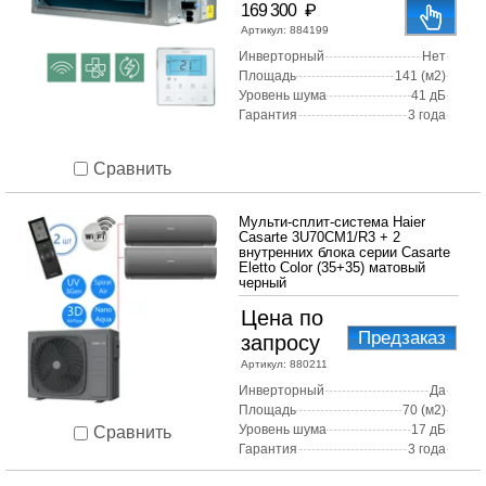
₽
169 300
Артикул:
884199
Инверторный
Нет
Площадь
141 (м2)
Уровень шума
41 дБ
Гарантия
3 года
Сравнить
Мульти-сплит-система Haier
Casarte 3U70CM1/R3 + 2
внутренних блока серии Casarte
Eletto Color (35+35) матовый
черный
Цена по
Предзаказ
запросу
Артикул:
880211
Инверторный
Да
Площадь
70 (м2)
Уровень шума
17 дБ
Сравнить
Гарантия
3 года