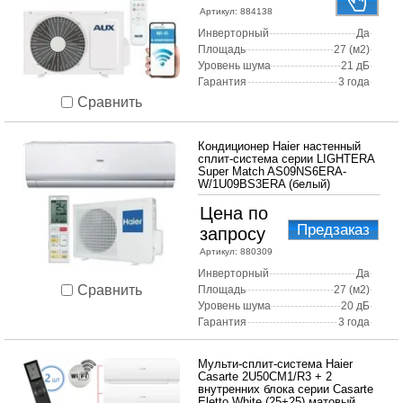
Артикул:
884138
Инверторный
Да
Площадь
27 (м2)
Уровень шума
21 дБ
Гарантия
3 года
Сравнить
Кондиционер Haier настенный
сплит-система серии LIGHTERA
Super Match AS09NS6ERA-
W/1U09BS3ERA (белый)
Цена по
Предзаказ
запросу
Артикул:
880309
Инверторный
Да
Сравнить
Площадь
27 (м2)
Уровень шума
20 дБ
Гарантия
3 года
Мульти-сплит-система Haier
Casarte 2U50CM1/R3 + 2
внутренних блока серии Casarte
Eletto White (25+25) матовый