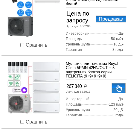
белый
Цена по
Предзаказ
запросу
Артикул:
880200
Инверторный
Да
Площадь
50 (м2)
Уровень шума
16 дБ
Сравнить
Гарантия
3 года
Мульти-сплит-система Royal
Clima 5RMN-42HN/OUT + 5
внутренних блоков серии
FELICITA (9+9+9+9+9)
₽
267 340
Артикул:
882013
Инверторный
Да
Площадь
123 (м2)
Уровень шума
20 дБ
Гарантия
3 года
Сравнить