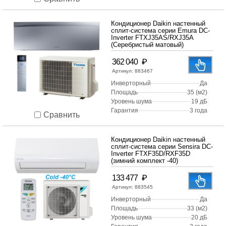
Кондиционер Daikin настенный
сплит-система серии Emura DC-
Inverter FTXJ35AS/RXJ35A
(Серебристый матовый)
₽
362 040
Артикул:
883467
Инверторный
Да
Площадь
35 (м2)
Уровень шума
19 дБ
Гарантия
3 года
Сравнить
Кондиционер Daikin настенный
сплит-система серии Sensira DC-
Inverter FTXF35D/RXF35D
(зимний комплект -40)
₽
133 477
Артикул:
883545
Инверторный
Да
Площадь
33 (м2)
Уровень шума
20 дБ