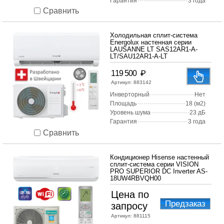
Гарантия
3 года
Сравнить
Холодильная сплит-система
Energolux настенная серии
LAUSANNE LT SAS12AR1-A-
LT/SAU12AR1-A-LT
₽
119 500
Артикул:
883142
Инверторный
Нет
Площадь
18 (м2)
Уровень шума
23 дБ
Гарантия
3 года
Сравнить
Кондиционер Hisense настенный
сплит-система серии VISION
PRO SUPERIOR DC Inverter AS-
18UW4RBVQH00
Цена по
Предзаказ
запросу
Артикул:
881115