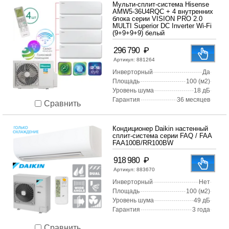
Мульти-сплит-система Hisense
AMW5-36U4RQC + 4 внутренних
блока серии VISION PRO 2.0
MULTI Superior DC Inverter Wi-Fi
(9+9+9+9) белый
₽
296 790
Артикул:
881264
Инверторный
Да
Площадь
100 (м2)
Уровень шума
18 дБ
Гарантия
36 месяцев
Сравнить
Кондиционер Daikin настенный
сплит-система серии FAQ / FAA
FAA100B/RR100BW
₽
918 980
Артикул:
883670
Инверторный
Нет
Площадь
100 (м2)
Уровень шума
49 дБ
Гарантия
3 года
Сравнить