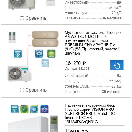
Инверторный
Да
Площадь
50 (м2)
Уровень шума
29 дБ
Сравнить
Гарантия
36 месяцев
Мульти-сплит-система Hisense
AMW3-18U4RJC LP + 2
внутренних блока серии
PREMIUM CHAMPAGNE FM
(9+9) (Wi-Fi) бежевый, золотой,
шампань
₽
164 270
Артикул:
881323
Инверторный
Да
Площадь
55 (м2)
Уровень шума
22 дБ
Сравнить
Гарантия
36 месяцев
Настенный внутренний блок
Hisense серии VISION PRO
SUPERIOR FREE Match DC
Inverter R32 AS-
13UW4RXVQH01G
Цена по