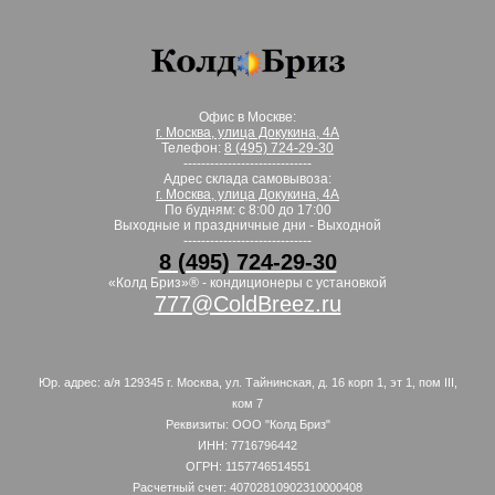
Офис в Москве:
г. Москва, улица Докукина, 4А
Телефон:
8 (495) 724-29-30
-----------------------------
Адрес склада самовывоза:
г. Москва, улица Докукина, 4А
По будням: с 8:00 до 17:00
Выходные и праздничные дни - Выходной
-----------------------------
8 (495) 724-29-30
«Колд Бриз»® - кондиционеры с установкой
777@ColdBreez.ru
Юр. адрес: а/я 129345 г. Москва, ул. Тайнинская, д. 16 корп 1, эт 1, пом III,
ком 7
Реквизиты: ООО "Колд Бриз"
ИНН: 7716796442
ОГРН: 1157746514551
Расчетный счет: 40702810902310000408