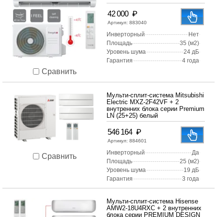
₽
42 000
Артикул:
883040
Инверторный
Нет
Площадь
35 (м2)
Уровень шума
24 дБ
Гарантия
4 года
Сравнить
Мульти-сплит-система Mitsubishi
Electric MXZ-2F42VF + 2
внутренних блока серии Premium
LN (25+25) белый
₽
546 164
Артикул:
884601
Инверторный
Да
Сравнить
Площадь
25 (м2)
Уровень шума
19 дБ
Гарантия
3 года
Мульти-сплит-система Hisense
AMW2-18U4RXC + 2 внутренних
блока серии PREMIUM DESIGN