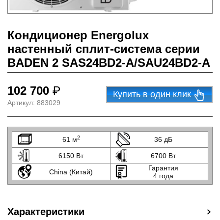
Кондиционер Energolux
настенный сплит-система серии
BADEN 2 SAS24BD2-A/SAU24BD2-A
102 700
₽
Купить в один клик
Артикул:
883029
2
61 м
36 дБ
6150 Вт
6700 Вт
Гарантия
China (Китай)
4 года
Характеристики