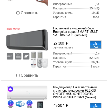
Инверторный
Да
Площадь
25 (м2)
Сравнить
Уровень шума
19 дБ
Гарантия
3 года
Настенный внутренний блок
Energolux серии SMART MULTI
SAS18M3-AIB (черный)
₽
27 300
Артикул:
883166
Инверторный
Да
Площадь
52 (м2)
Уровень шума
36 дБ
Гарантия
3 года
Сравнить
Кондиционер Haier настенный
сплит-система серии FLEXIS
ON/OFF HSU-07HFF203/R3-
W/HSU-07HUF203/R3 (белый)
₽
49 207