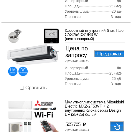
Инверторный
Да
Площадь
25 (м2)
Уровень шума
20 дБ
Гарантия
3 года
Кассетный внутренний блок Haier
CAS25ADS1/R3-W
(низконапорный)
Цена по
Предзаказ
запросу
Артикул:
880159
Инверторный
Да
Площадь
25 (м2)
Уровень шума
25 дБ
Гарантия
3 года
Сравнить
Мульти-сплит-система Mitsubishi
Electric MXZ-2F53VF + 2
внутренних блока серии Design
EF (25+25) белый
₽
505 705
Артикул:
884494