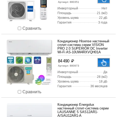
Артикул:
880351
Инверторный
Нет
Площадь
21 (м2)
Уровень шума
22 дБ
Гарантия
3 года
Сравнить
Кондиционер Hisense настенный
сплит-система серии VISION
PRO 2.0 SUPERIOR DC Inverter
Wi-Fi AS-10UW4RXVQH01A
₽
84 490
Артикул:
880973
Инверторный
Да
Площадь
28 (м2)
Уровень шума
18 дБ
Гарантия
36 месяцев
Сравнить
Кондиционер Energolux
настенный сплит-система серии
LAUSANNE 5 SAS12AR1-
A/SAU12AR1-A