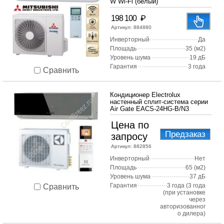
W Wi-Fi (белый)
₽
198 100
Артикул:
884880
Инверторный
Да
Площадь
35 (м2)
Уровень шума
19 дБ
Гарантия
3 года
Сравнить
Кондиционер Electrolux
настенный сплит-система серии
Air Gate EACS-24HG-B/N3
Цена по
Предзаказ
запросу
Артикул:
882856
Инверторный
Нет
Площадь
65 (м2)
Уровень шума
37 дБ
Гарантия
3 года (3 года
Сравнить
(при установке
через
авторизованног
о дилера)