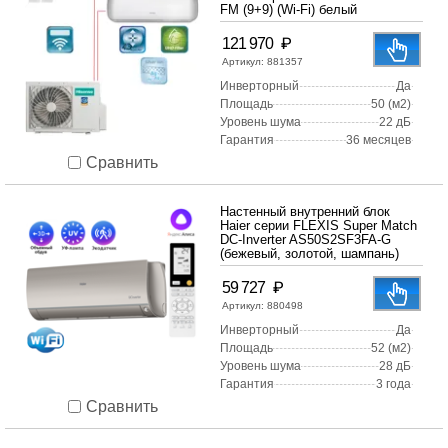
FM (9+9) (Wi-Fi) белый
₽
121 970
Артикул:
881357
Инверторный
Да
Площадь
50 (м2)
Уровень шума
22 дБ
Гарантия
36 месяцев
Сравнить
Настенный внутренний блок
Haier серии FLEXIS Super Match
DC-Inverter AS50S2SF3FA-G
(бежевый, золотой, шампань)
₽
59 727
Артикул:
880498
Инверторный
Да
Площадь
52 (м2)
Уровень шума
28 дБ
Гарантия
3 года
Сравнить