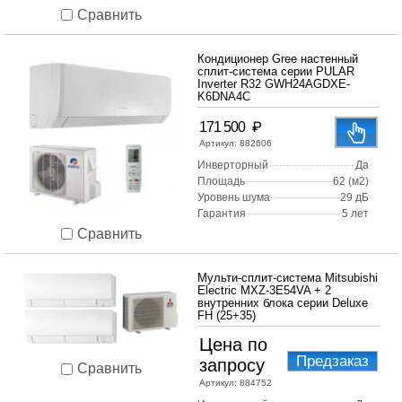
Сравнить
Кондиционер Gree настенный
сплит-система серии PULAR
Inverter R32 GWH24AGDXE-
K6DNA4C
₽
171 500
Артикул:
882606
Инверторный
Да
Площадь
62 (м2)
Уровень шума
29 дБ
Гарантия
5 лет
Сравнить
Мульти-сплит-система Mitsubishi
Electric MXZ-3E54VA + 2
внутренних блока серии Deluxe
FH (25+35)
Цена по
Предзаказ
запросу
Сравнить
Артикул:
884752