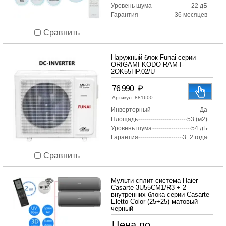
Уровень шума
22 дБ
Гарантия
36 месяцев
Сравнить
Наружный блок Funai серии
ORIGAMI KODO RAM-I-
2OK55HP.02/U
₽
76 990
Артикул:
881600
Инверторный
Да
Площадь
53 (м2)
Уровень шума
54 дБ
Гарантия
3+2 года
Сравнить
Мульти-сплит-система Haier
Casarte 3U55CM1/R3 + 2
внутренних блока серии Casarte
Eletto Color (25+25) матовый
черный
Цена по