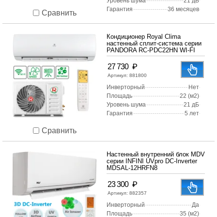
Уровень шума
21 дБ
Гарантия
36 месяцев
Сравнить
Кондиционер Royal Clima
настенный сплит-система серии
PANDORA RC-PDC22HN WI-FI
₽
27 730
Артикул:
881800
Инверторный
Нет
Площадь
22 (м2)
Уровень шума
21 дБ
Гарантия
5 лет
Сравнить
Настенный внутренний блок MDV
серии INFINI UVpro DC-Inverter
MDSAL-12HRFN8
₽
23 300
Артикул:
882357
Инверторный
Да
Площадь
35 (м2)