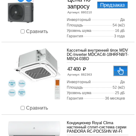
Предзаказ
запросу
Артикул:
880210
Инверторный
Да
Площадь
54 (м2)
Уровень шума
16 дБ
Сравнить
Гарантия
3 года
Кассетный внутренний блок MDV
DC-Inverter MDCAC4I-18HRFN8/T-
MBQ4-03BD
₽
47 400
Артикул:
882363
Инверторный
Да
Площадь
52 (м2)
Уровень шума
25 дБ
Гарантия
36 месяцев
Сравнить
Кондиционер Royal Clima
настенный сплит-система серии
PANDORA RC-PDC55HN WI-FI