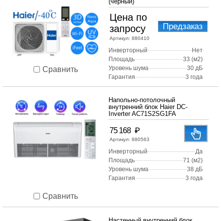
(черный)
Цена по
Предзаказ
запросу
Артикул:
880410
Инверторный
Нет
Площадь
33 (м2)
Уровень шума
30 дБ
Сравнить
Гарантия
3 года
Напольно-потолочный
внутренний блок Haier DC-
Inverter AC71S2SG1FA
₽
75 168
Артикул:
880563
Инверторный
Да
Площадь
71 (м2)
Уровень шума
38 дБ
Гарантия
3 года
Сравнить
Настенный внутренний блок