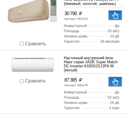
(бежевый, золотой, шампань)
₽
30 790
Артикул:
881224
Инверторный
Да
Площадь
35 (м2)
Уровень шума
23 дБ
Гарантия
36 месяцев
Сравнить
Настенный внутренний блок
Haier серии JADE Super Match
DC-Inverter AS50S2SJ2FA-W
(белый)
₽
87 385
Сравнить
Артикул:
880479
Инверторный
Да
Площадь
52 (м2)
Уровень шума
28 дБ
Гарантия
3 года