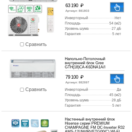
₽
63 190
Артикул:
881803
Инверторный
Нет
Площадь
54 (м2)
Уровень шума
27 дБ
Гарантия
5 лет
Сравнить
Напольно-Потолочный
внутренний блок Gree
GTH(18)CA-K6DNA1A/I
₽
79 100
Артикул:
882697
Сравнить
Инверторный
Да
Площадь
45 (м2)
Уровень шума
28 дБ
Гарантия
5 лет
Настенный внутренний блок
Hisense серии PREMIUM
CHAMPAGNE FM DC-Inverter R32
AMS-12UW4RVETG00(C) WI-FI