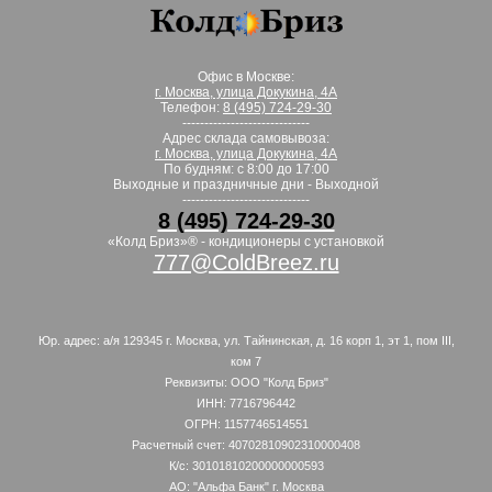
Офис в Москве:
г. Москва, улица Докукина, 4А
Телефон:
8 (495) 724-29-30
-----------------------------
Адрес склада самовывоза:
г. Москва, улица Докукина, 4А
По будням: с 8:00 до 17:00
Выходные и праздничные дни - Выходной
-----------------------------
8 (495) 724-29-30
«Колд Бриз»® - кондиционеры с установкой
777@ColdBreez.ru
Юр. адрес: а/я 129345 г. Москва, ул. Тайнинская, д. 16 корп 1, эт 1, пом III,
ком 7
Реквизиты: ООО "Колд Бриз"
ИНН: 7716796442
ОГРН: 1157746514551
Расчетный счет: 40702810902310000408
К/с: 30101810200000000593
АО: "Альфа Банк" г. Москва