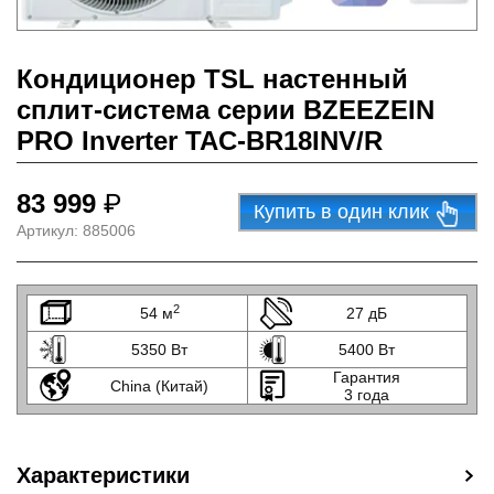
Кондиционер TSL настенный
сплит-система серии BZEEZEIN
PRO Inverter TAC-BR18INV/R
83 999
₽
Купить в один клик
Артикул:
885006
2
54 м
27 дБ
5350 Вт
5400 Вт
Гарантия
China (Китай)
3 года
Характеристики