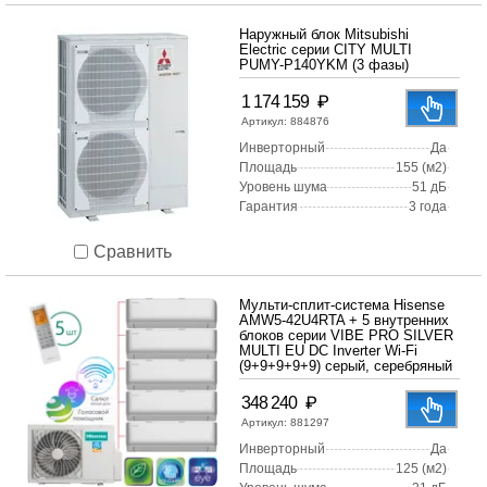
Наружный блок Mitsubishi
Electric серии CITY MULTI
PUMY-P140YKM (3 фазы)
₽
1 174 159
Артикул:
884876
Инверторный
Да
Площадь
155 (м2)
Уровень шума
51 дБ
Гарантия
3 года
Сравнить
Мульти-сплит-система Hisense
AMW5-42U4RTA + 5 внутренних
блоков серии VIBE PRO SILVER
MULTI EU DC Inverter Wi-Fi
(9+9+9+9+9) серый, серебряный
₽
348 240
Артикул:
881297
Инверторный
Да
Площадь
125 (м2)