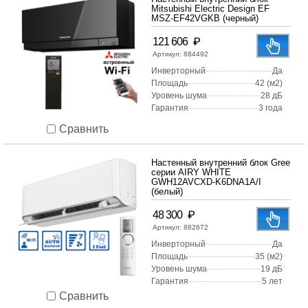
Mitsubishi Electric Design EF
MSZ-EF42VGKB (черный)
₽
121 606
Артикул:
884492
Инверторный
Да
Площадь
42 (м2)
Уровень шума
28 дБ
Гарантия
3 года
Сравнить
Настенный внутренний блок Gree
серии AIRY WHITE
GWH12AVCXD-K6DNA1A/I
(белый)
₽
48 300
Артикул:
882672
Инверторный
Да
Площадь
35 (м2)
Уровень шума
19 дБ
Гарантия
5 лет
Сравнить