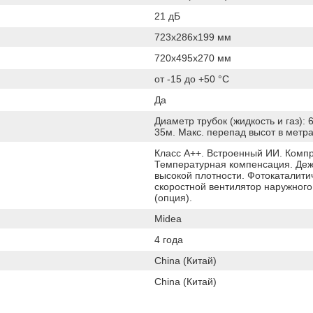
21 дБ
723x286x199 мм
720x495x270 мм
от -15 до +50 °C
Да
Диаметр трубок (жидкость и газ): 6
35м. Макс. перепад высот в метра
Класс А++. Встроенный ИИ. Компр
Температурная компенсация. Деж
высокой плотности. Фотокаталитич
скоростной вентилятор наружного
(опция).
Midea
4 года
China (Китай)
China (Китай)