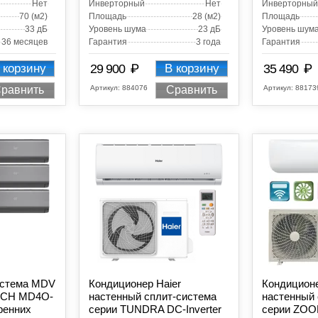
Нет
Инверторный
Нет
Инверторный
70 (м2)
Площадь
28 (м2)
Площадь
33 дБ
Уровень шума
23 дБ
Уровень шум
36 месяцев
Гарантия
3 года
Гарантия
₽
₽
 корзину
29 900
В корзину
35 490
Артикул:
884076
Артикул:
88173
равнить
Сравнить
истема MDV
Кондиционер Haier
Кондиционе
TCH MD4O-
настенный сплит-система
настенный 
ренних
серии TUNDRA DC-Inverter
серии ZOOM