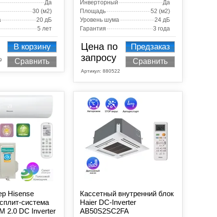
Да
Инверторный
Да
30 (м2)
Площадь
52 (м2)
а
20 дБ
Уровень шума
24 дБ
5 лет
Гарантия
3 года
Цена по
В корзину
Предзаказ
запросу
9
Сравнить
Сравнить
Артикул:
880522
р Hisense
Кассетный внутренний блок
сплит-система
Haier DC-Inverter
 2.0 DC Inverter
AB50S2SC2FA