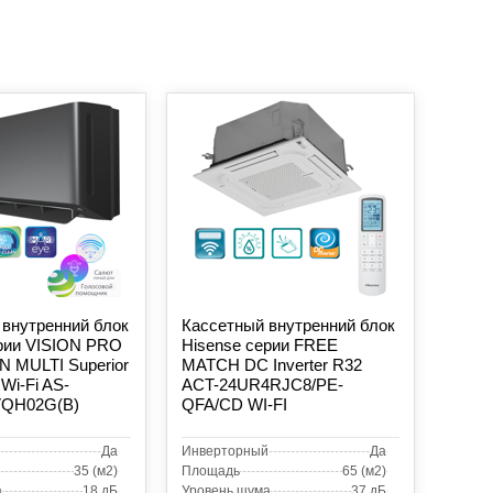
внутренний блок
Кассетный внутренний блок
ерии VISION PRO
Hisense серии FREE
 MULTI Superior
MATCH DC Inverter R32
 Wi-Fi AS-
ACT-24UR4RJC8/PE-
QH02G(B)
QFA/CD WI-FI
Да
Инверторный
Да
35 (м2)
Площадь
65 (м2)
а
18 дБ
Уровень шума
37 дБ