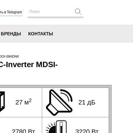
ь в Telegram
БРЕНДЫ
КОНТАКТЫ
MDOI-09HDN8
Inverter MDSI-
2
27 м
21 дБ
2780 Вт
3220 Вт