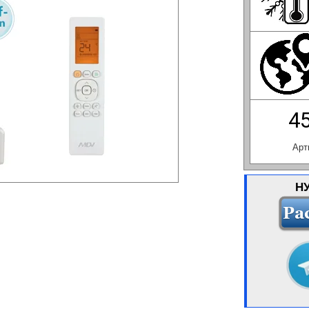
4
Арт
Н