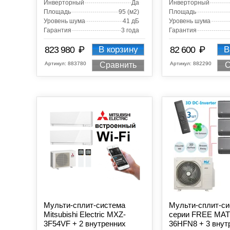
Инверторный
Да
Инверторный
Площадь
95 (м2)
Площадь
Уровень шума
41 дБ
Уровень шума
Гарантия
3 года
Гарантия
₽
₽
823 980
В корзину
82 600
В
Артикул:
883780
Артикул:
882290
Сравнить
С
Мульти-сплит-система
Мульти-сплит-с
Mitsubishi Electric MXZ-
серии FREE MA
3F54VF + 2 внутренних
36HFN8 + 3 внут