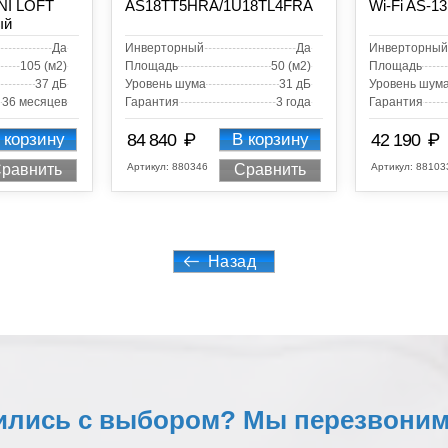
INI LOFT
AS18TT5HRA/1U18TL4FRA
Wi-Fi AS-
ый
Да
Инверторный
Да
Инверторный
105 (м2)
Площадь
50 (м2)
Площадь
37 дБ
Уровень шума
31 дБ
Уровень шум
36 месяцев
Гарантия
3 года
Гарантия
₽
₽
 корзину
84 840
В корзину
42 190
Артикул:
880346
Артикул:
88103
равнить
Сравнить
Назад
ились с выбором? Мы перезвоним