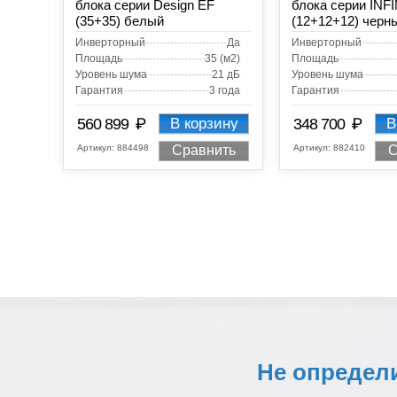
блока серии Design EF
блока серии INF
(35+35) белый
(12+12+12) черн
Инверторный
Да
Инверторный
Площадь
35 (м2)
Площадь
Уровень шума
21 дБ
Уровень шума
Гарантия
3 года
Гарантия
₽
₽
560 899
В корзину
348 700
В
Артикул:
884498
Артикул:
882410
Сравнить
С
Не определ