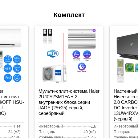
Комплект
er
Мульти-сплит-система Haier
Настенный 
-система
2U40S2SM1FA + 2
Hisense с
N/OFF HSU-
внутренних блока серии
2.0 CARBON
U-
JADE (25+25) серый,
DC Inverter
0C)
серебряный
13UW4RXV
(черный)
Нет
Инверторный
Да
Инверторный
34 (м2)
Площадь
40 (м2)
Площадь
27 дБ
Уровень шума
15 дБ
Уровень шум