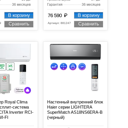
36 месяцев
Гарантия
36 месяцев
₽
В корзину
76 590
В корзину
9
Артикул:
881247
Сравнить
Сравнить
р Royal Clima
Настенный внутренний блок
сплит-система
Haier серии LIGHTERA
ITA Inverter RCI-
SuperMatch AS18NS6ERA-B
I-FI
(черный)