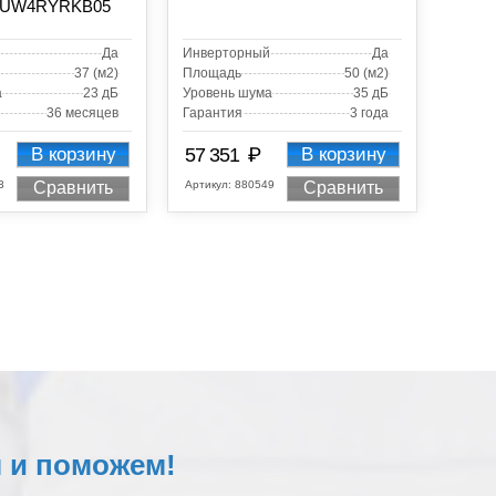
13UW4RYRKB05
Да
Инверторный
Да
37 (м2)
Площадь
50 (м2)
а
23 дБ
Уровень шума
35 дБ
36 месяцев
Гарантия
3 года
₽
В корзину
57 351
В корзину
3
Артикул:
880549
Сравнить
Сравнить
 и поможем!