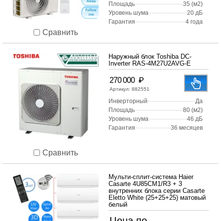
Площадь
35 (м2)
Уровень шума
20 дБ
Гарантия
4 года
Сравнить
Наружный блок Toshiba DC-
Inverter RAS-4M27U2AVG-E
₽
270 000
Артикул:
882551
Инверторный
Да
Площадь
80 (м2)
Уровень шума
46 дБ
Гарантия
36 месяцев
Сравнить
Мульти-сплит-система Haier
Casarte 4U85CM1/R3 + 3
внутренних блока серии Casarte
Eletto White (25+25+25) матовый
белый
Цена по