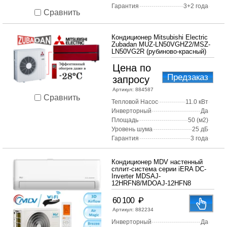
Гарантия
3+2 года
Сравнить
Кондиционер Mitsubishi Electric
Zubadan MUZ-LN50VGHZ2/MSZ-
LN50VG2R (рубиново-красный)
Цена по
Предзаказ
запросу
Артикул:
884587
Сравнить
Тепловой Насос
11.0 кВт
Инверторный
Да
Площадь
50 (м2)
Уровень шума
25 дБ
Гарантия
3 года
Кондиционер MDV настенный
сплит-система серии iERA DC-
Inverter MDSAJ-
12HRFN8/MDOAJ-12HFN8
₽
60 100
Артикул:
882234
Инверторный
Да