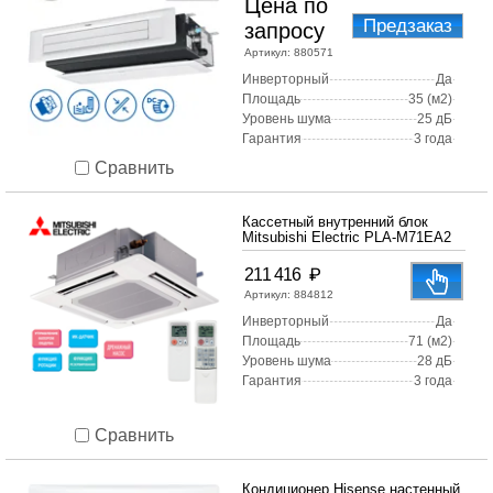
Цена по
Предзаказ
запросу
Артикул:
880571
Инверторный
Да
Площадь
35 (м2)
Уровень шума
25 дБ
Гарантия
3 года
Сравнить
Кассетный внутренний блок
Mitsubishi Electric PLA-M71EA2
₽
211 416
Артикул:
884812
Инверторный
Да
Площадь
71 (м2)
Уровень шума
28 дБ
Гарантия
3 года
Сравнить
Кондиционер Hisense настенный