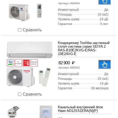
Артикул:
882604
Инверторный
Да
Площадь
33 (м2)
Уровень шума
24 дБ
Гарантия
5 лет
Сравнить
Кондиционер Toshiba настенный
сплит-система серии SEIYA 2
RAS-B10E2KVG-E/RAS-
10E2AVG-E
₽
82 900
Артикул:
882542
Инверторный
Да
Площадь
25 (м2)
Уровень шума
19 дБ
Гарантия
36 месяцев
Сравнить
Канальный внутренний блок
Haier AD12SS1ERA(N)(P)