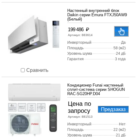
Настенный внутренний блок
Daikin серии Emura FTXJ50AW9
(Белый)
₽
199 486
Артикул:
883614
Инверторный
Да
Площадь
58 (м2)
Уровень шума
24 дБ
Гарантия
3 года
Сравнить
Кондиционер Funai настенный
сплит-система серии SHOGUN
RAC-SG20HP.D04
Цена по
Предзаказ
запросу
Артикул:
881513
Инверторный
Нет
Площадь
22 (м2)
Уровень шума
21 дБ