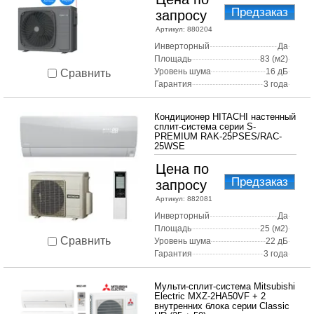
Предзаказ
запросу
Артикул:
880204
Инверторный
Да
Площадь
83 (м2)
Уровень шума
16 дБ
Сравнить
Гарантия
3 года
Кондиционер HITACHI настенный
сплит-система серии S-
PREMIUM RAK-25PSES/RAC-
25WSE
Цена по
Предзаказ
запросу
Артикул:
882081
Инверторный
Да
Площадь
25 (м2)
Сравнить
Уровень шума
22 дБ
Гарантия
3 года
Мульти-сплит-система Mitsubishi
Electric MXZ-2HA50VF + 2
внутренних блока серии Classic