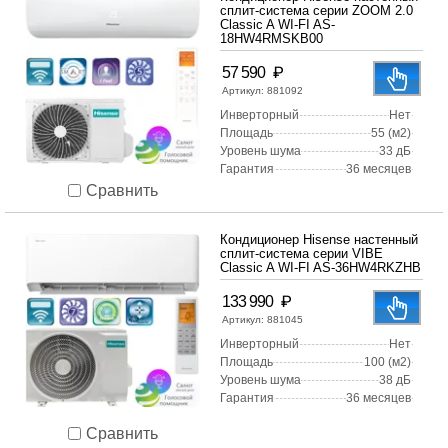
сплит-система серии ZOOM 2.0
Classic A WI-FI AS-
18HW4RMSKB00
₽
57 590
Артикул:
881092
Инверторный
Нет
Площадь
55 (м2)
Уровень шума
33 дБ
Гарантия
36 месяцев
Сравнить
Кондиционер Hisense настенный
сплит-система серии VIBE
Classic A WI-FI AS-36HW4RKZHB
₽
133 990
Артикул:
881045
Инверторный
Нет
Площадь
100 (м2)
Уровень шума
38 дБ
Гарантия
36 месяцев
Сравнить