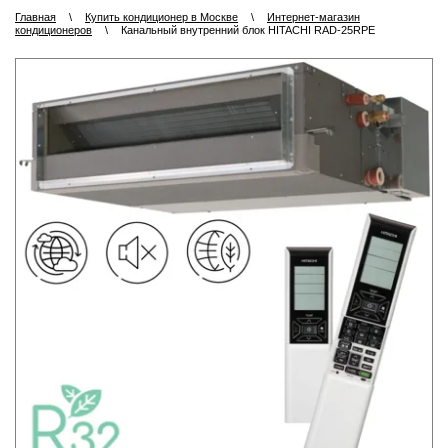
Главная
\
Купить кондиционер в Москве
\
Интернет-магазин
кондиционеров
\
Канальный внутренний блок HITACHI RAD-25RPE