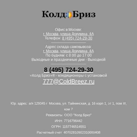
Офис в Москве:
г. Москва, улица Докукина, 4А
Телефон:
8 (495) 724-29-30
-----------------------------
Адрес склада самовывоза:
г. Москва, улица Докукина, 4А
По будням: с 8:00 до 17:00
Выходные и праздничные дни - Выходной
-----------------------------
8 (495) 724-29-30
«Колд Бриз»® - кондиционеры с установкой
777@ColdBreez.ru
Юр. адрес: а/я 129345 г. Москва, ул. Тайнинская, д. 16 корп 1, эт 1, пом III,
ком 7
Реквизиты: ООО "Колд Бриз"
ИНН: 7716796442
ОГРН: 1157746514551
Расчетный счет: 40702810902310000408