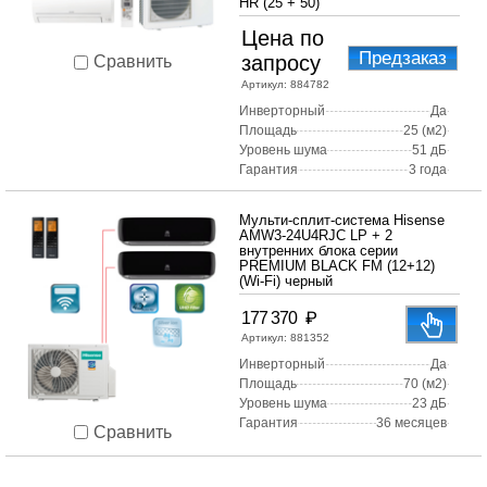
HR (25 + 50)
Цена по
Предзаказ
запросу
Сравнить
Артикул:
884782
Инверторный
Да
Площадь
25 (м2)
Уровень шума
51 дБ
Гарантия
3 года
Мульти-сплит-система Hisense
AMW3-24U4RJC LP + 2
внутренних блока серии
PREMIUM BLACK FM (12+12)
(Wi-Fi) черный
₽
177 370
Артикул:
881352
Инверторный
Да
Площадь
70 (м2)
Уровень шума
23 дБ
Гарантия
36 месяцев
Сравнить